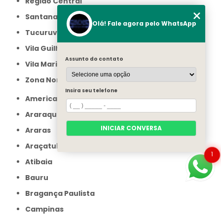
Região Central
Santana
Olá! Fale agora pelo WhatsApp
Tucuruvi
Vila Guilherme
Assunto do contato
Vila Maria
Zona Norte
Insira seu telefone
Americana
Araraquara
INICIAR CONVERSA
Araras
Araçatuba
1
Atibaia
Bauru
Bragança Paulista
Campinas