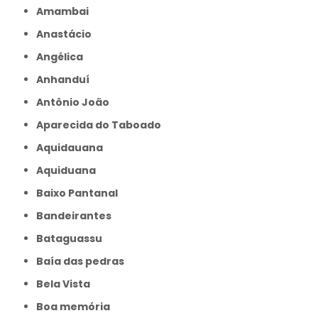
Amambai
Anastácio
Angélica
Anhanduí
Antônio João
Aparecida do Taboado
Aquidauana
Aquiduana
Baixo Pantanal
Bandeirantes
Bataguassu
Baía das pedras
Bela Vista
Boa memória