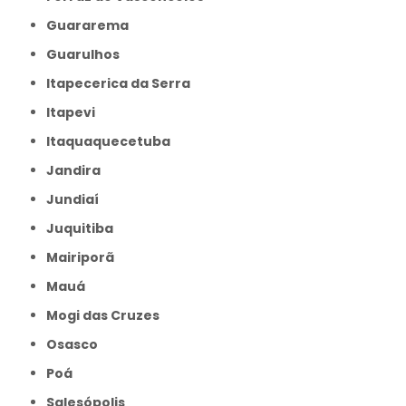
Guararema
Guarulhos
Itapecerica da Serra
Itapevi
Itaquaquecetuba
Jandira
Jundiaí
Juquitiba
Mairiporã
Mauá
Mogi das Cruzes
Osasco
Poá
Salesópolis