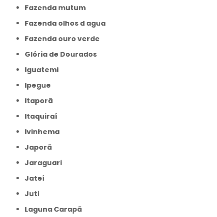
Fazenda mutum
Fazenda olhos d agua
Fazenda ouro verde
Glória de Dourados
Iguatemi
Ipegue
Itaporã
Itaquiraí
Ivinhema
Japorã
Jaraguari
Jateí
Juti
Laguna Carapã