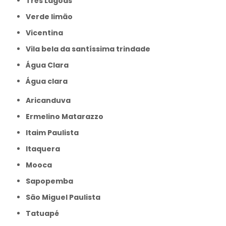
Três Lagoas
Verde limão
Vicentina
Vila bela da santíssima trindade
Água Clara
Água clara
Aricanduva
Ermelino Matarazzo
Itaim Paulista
Itaquera
Mooca
Sapopemba
São Miguel Paulista
Tatuapé