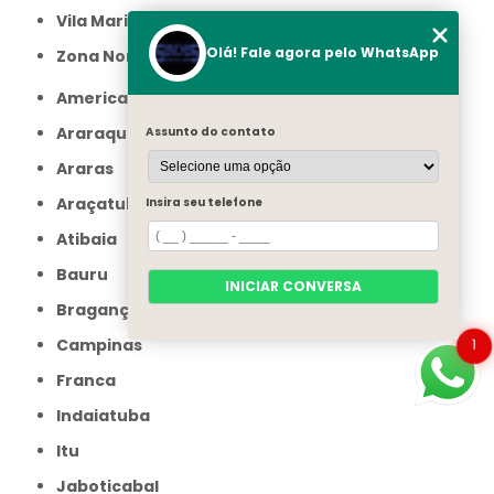
Vila Maria
Olá! Fale agora pelo WhatsApp
Zona Norte
Americana
Araraquara
Assunto do contato
Araras
Araçatuba
Insira seu telefone
Atibaia
Bauru
INICIAR CONVERSA
Bragança Paulista
Campinas
1
Franca
Indaiatuba
Itu
Jaboticabal