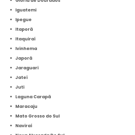
Glória de Dourados
Iguatemi
Ipegue
Itaporã
Itaquiraí
Ivinhema
Japorã
Jaraguari
Jateí
Juti
Laguna Carapã
Maracaju
Mato Grosso do Sul
Naviraí