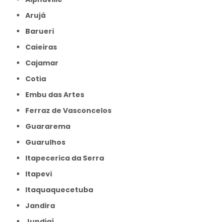
Arujá
Barueri
Caieiras
Cajamar
Cotia
Embu das Artes
Ferraz de Vasconcelos
Guararema
Guarulhos
Itapecerica da Serra
Itapevi
Itaquaquecetuba
Jandira
Jundiaí