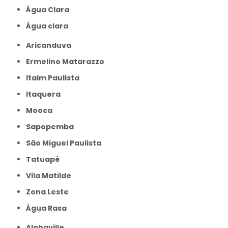
Água Clara
Água clara
Aricanduva
Ermelino Matarazzo
Itaim Paulista
Itaquera
Mooca
Sapopemba
São Miguel Paulista
Tatuapé
Vila Matilde
Zona Leste
Água Rasa
Alphaville