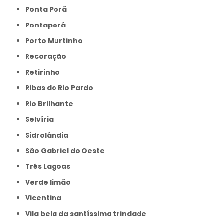
Ponta Porã
Pontaporâ
Porto Murtinho
Recoração
Retirinho
Ribas do Rio Pardo
Rio Brilhante
Selvíria
Sidrolândia
São Gabriel do Oeste
Três Lagoas
Verde limão
Vicentina
Vila bela da santíssima trindade