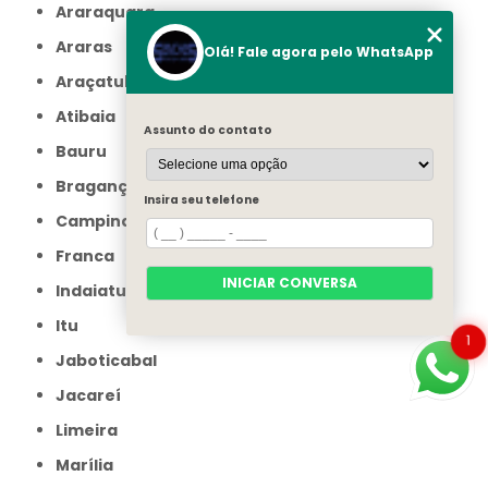
Araraquara
Araras
Olá! Fale agora pelo WhatsApp
Araçatuba
Atibaia
Assunto do contato
Bauru
Bragança Paulista
Insira seu telefone
Campinas
Franca
INICIAR CONVERSA
Indaiatuba
Itu
1
Jaboticabal
Jacareí
Limeira
Marília