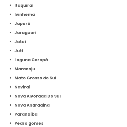
Itaquiraí
Ivinhema
Japorã
Jaraguari
Jateí
Juti
Laguna Carapã
Maracaju
Mato Grosso do Sul
Naviraí
Nova Alvorada Do Sul
Nova Andradina
Paranaíba
Pedro gomes