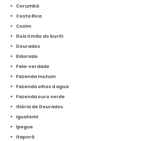
Corumbá
Costa Rica
Coxim
Dois irmão do buriti
Dourados
Eldorado
Fala-verdade
Fazenda mutum
Fazenda olhos d agua
Fazenda ouro verde
Glória de Dourados
Iguatemi
Ipegue
Itaporã