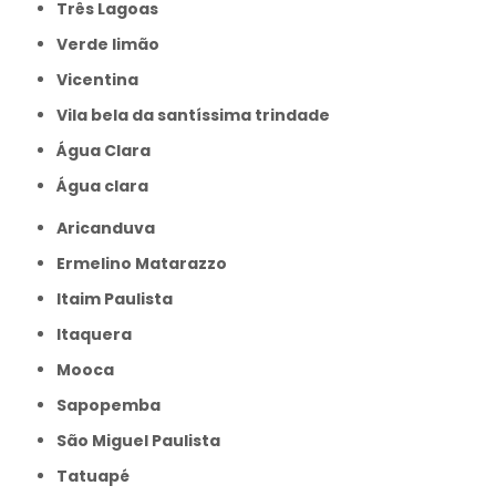
Três Lagoas
Verde limão
Vicentina
Vila bela da santíssima trindade
Água Clara
Água clara
Aricanduva
Ermelino Matarazzo
Itaim Paulista
Itaquera
Mooca
Sapopemba
São Miguel Paulista
Tatuapé