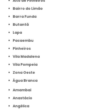
Alto de Pinheiros
Bairro do Limão
Barra Funda
Butantã
Lapa
Pacaembu
Pinheiros
Vila Madalena
Vila Pompeia
Zona Oeste
Água Branca
Amambai
Anastácio
Angélica