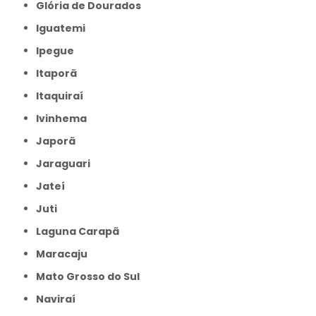
Glória de Dourados
Iguatemi
Ipegue
Itaporã
Itaquiraí
Ivinhema
Japorã
Jaraguari
Jateí
Juti
Laguna Carapã
Maracaju
Mato Grosso do Sul
Naviraí