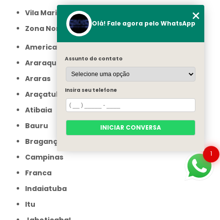
Vila Maria
Olá! Fale agora pelo WhatsApp
Zona Norte
Americana
Assunto do contato
Araraquara
Araras
Insira seu telefone
Araçatuba
Atibaia
Bauru
INICIAR CONVERSA
Bragança Paulista
1
Campinas
Franca
Indaiatuba
Itu
Jaboticabal