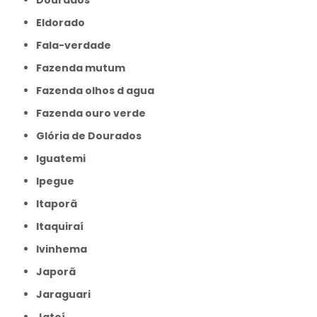
Dourados
Eldorado
Fala-verdade
Fazenda mutum
Fazenda olhos d agua
Fazenda ouro verde
Glória de Dourados
Iguatemi
Ipegue
Itaporã
Itaquiraí
Ivinhema
Japorã
Jaraguari