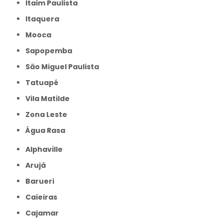
Itaim Paulista
Itaquera
Mooca
Sapopemba
São Miguel Paulista
Tatuapé
Vila Matilde
Zona Leste
Água Rasa
Alphaville
Arujá
Barueri
Caieiras
Cajamar