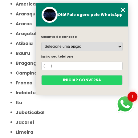
Americana
Araraquara
Olá! Fale agora pelo WhatsApp
Araras
Araçatuba
Assunto do contato
Atibaia
Bauru
Insira seu telefone
Bragança Paulista
Campinas
INICIAR CONVERSA
Franca
Indaiatuba
1
Itu
Jaboticabal
Jacareí
Limeira