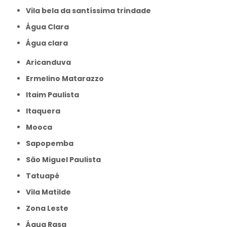
Vila bela da santíssima trindade
Água Clara
Água clara
Aricanduva
Ermelino Matarazzo
Itaim Paulista
Itaquera
Mooca
Sapopemba
São Miguel Paulista
Tatuapé
Vila Matilde
Zona Leste
Água Rasa