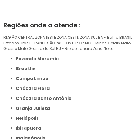
Regiões onde a atende :
REGIÃO CENTRAL
ZONA LESTE
ZONA OESTE
ZONA SUL
BA - Bahia
BRASIL
Estados Brasil
GRANDE SÃO PAULO
INTERIOR
MG - Minas Gerais
Mato
Grosso
Mato Grosso do Sul
RJ - Rio de Janeiro
Zona Norte
Fazenda Morumbi
Brooklin
Campo Limpo
Chácara Flora
Chácara Santo Antônio
Granja Julieta
Heliópolis
Ibirapuera
Indianópolis