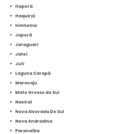
Itaporã
Itaquiraí
Ivinhema
Japorã
Jaraguari
Jateí
Juti
Laguna Carapã
Maracaju
Mato Grosso do Sul
Naviraí
Nova Alvorada Do Sul
Nova Andradina
Paranaíba