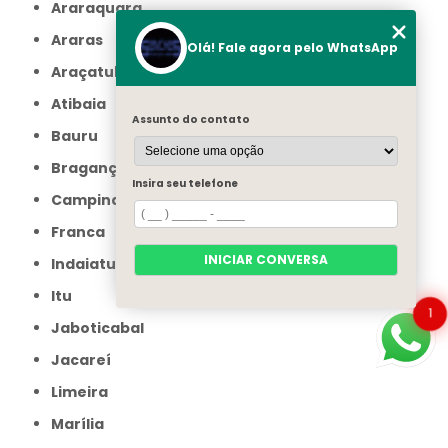
Araraquara
Araras
Olá! Fale agora pelo WhatsApp
Araçatuba
Atibaia
Assunto do contato
Bauru
Bragança Paulista
Insira seu telefone
Campinas
Franca
INICIAR CONVERSA
Indaiatuba
Itu
1
Jaboticabal
Jacareí
Limeira
Marília