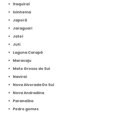
Itaquiraí
Ivinhema
Japorã
Jaraguari
Jateí
Juti
Laguna Carapã
Maracaju
Mato Grosso do Sul
Naviraí
Nova Alvorada Do Sul
Nova Andradina
Paranaíba
Pedro gomes