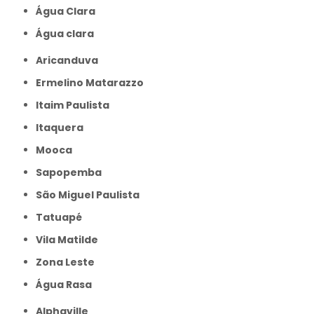
Água Clara
Água clara
Aricanduva
Ermelino Matarazzo
Itaim Paulista
Itaquera
Mooca
Sapopemba
São Miguel Paulista
Tatuapé
Vila Matilde
Zona Leste
Água Rasa
Alphaville