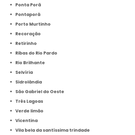
Ponta Porã
Pontaporâ
Porto Murtinho
Recoração
Retirinho
Ribas do Rio Pardo
Rio Brilhante
Selvíria
Sidrolândia
São Gabriel do Oeste
Três Lagoas
Verde limão
Vicentina
Vila bela da santíssima trindade