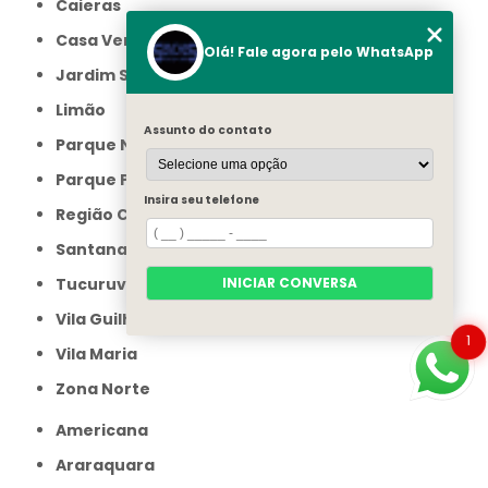
Caieras
Casa Verde
Olá! Fale agora pelo WhatsApp
Jardim São Paulo
Limão
Assunto do contato
Parque Novo Mundo
Parque Peruche
Insira seu telefone
Região Central
Santana
Tucuruvi
INICIAR CONVERSA
Vila Guilherme
1
Vila Maria
Zona Norte
Americana
Araraquara