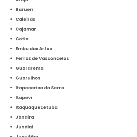
Barueri
Caieiras
Cajamar
Cotia
Embu das Artes
Ferraz de Vasconcelos
Guararema
Guarulhos
Itapecerica da Serra
Itapevi
Itaquaquecetuba
Jandira
Jundiaí
Juquitiba