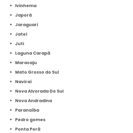
Ivinhema
Japorã
Jaraguari
Jateí
Juti
Laguna Carapã
Maracaju
Mato Grosso do Sul
Naviraí
Nova Alvorada Do Sul
Nova Andradina
Paranaíba
Pedro gomes
Ponta Porã