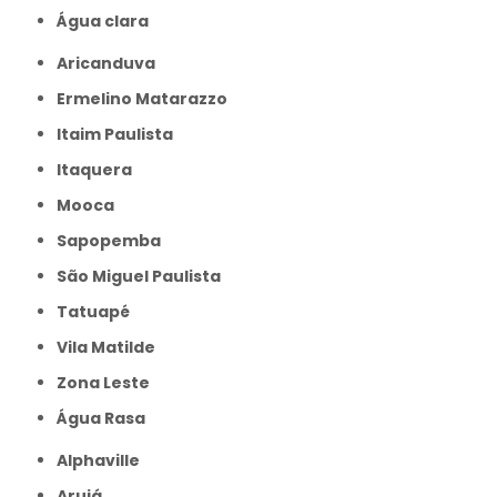
Água clara
Aricanduva
Ermelino Matarazzo
Itaim Paulista
Itaquera
Mooca
Sapopemba
São Miguel Paulista
Tatuapé
Vila Matilde
Zona Leste
Água Rasa
Alphaville
Arujá