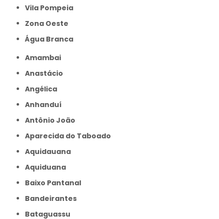
Vila Pompeia
Zona Oeste
Água Branca
Amambai
Anastácio
Angélica
Anhanduí
Antônio João
Aparecida do Taboado
Aquidauana
Aquiduana
Baixo Pantanal
Bandeirantes
Bataguassu