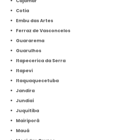
Cajamar
Cotia
Embu das Artes
Ferraz de Vasconcelos
Guararema
Guarulhos
Itapecerica da Serra
Itapevi
Itaquaquecetuba
Jandira
Jundiaí
Juquitiba
Mairiporã
Mauá