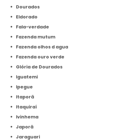
Dourados
Eldorado
Fala-verdade
Fazenda mutum
Fazenda olhos d agua
Fazenda ouro verde
Glória de Dourados
Iguatemi
Ipegue
Itaporã
Itaquiraí
Ivinhema
Japorã
Jaraguari