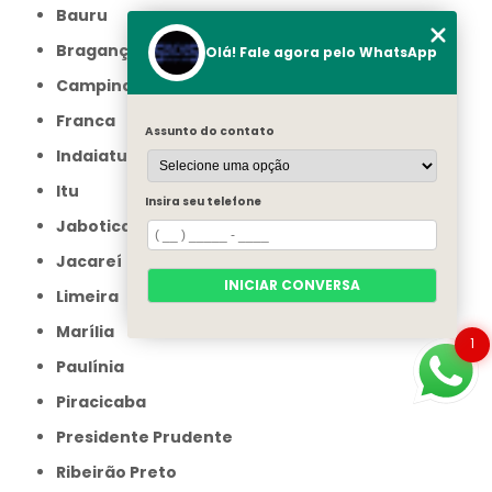
Bauru
Bragança Paulista
Olá! Fale agora pelo WhatsApp
Campinas
Franca
Assunto do contato
Indaiatuba
Itu
Insira seu telefone
Jaboticabal
Jacareí
INICIAR CONVERSA
Limeira
Marília
1
Paulínia
Piracicaba
Presidente Prudente
Ribeirão Preto