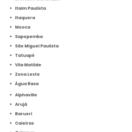
Itaim Paulista
Itaquera
Mooca
Sapopemba
São Miguel Paulista
Tatuapé
Vila Matilde
Zona Leste
Água Rasa
Alphaville
Arujá
Barueri
Caieiras