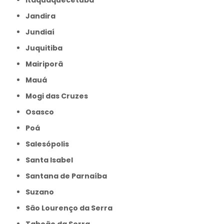
Itaquaquecetuba
Jandira
Jundiaí
Juquitiba
Mairiporã
Mauá
Mogi das Cruzes
Osasco
Poá
Salesópolis
Santa Isabel
Santana de Parnaíba
Suzano
São Lourenço da Serra