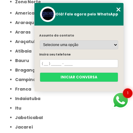
Zona Norte
Americana
Olá! Fale agora pelo WhatsApp
Araraquara
Araras
Assunto do contato
Araçatuba
Atibaia
Insira seu telefone
Bauru
Bragança Paulista
INICIAR CONVERSA
Campinas
Franca
1
Indaiatuba
Itu
Jaboticabal
Jacareí