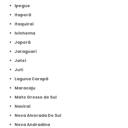
Ipegue
Itaporã
Itaquiraí
Ivinhema
Japorã
Jaraguari
Jateí
Juti
Laguna Carapã
Maracaju
Mato Grosso do Sul
Naviraí
Nova Alvorada Do Sul
Nova Andradina