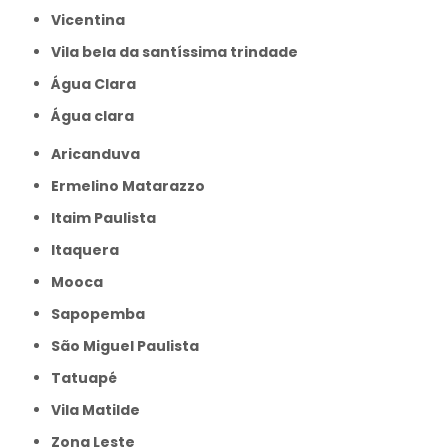
Vicentina
Vila bela da santíssima trindade
Água Clara
Água clara
Aricanduva
Ermelino Matarazzo
Itaim Paulista
Itaquera
Mooca
Sapopemba
São Miguel Paulista
Tatuapé
Vila Matilde
Zona Leste