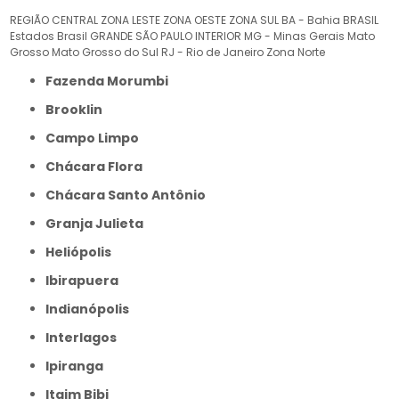
REGIÃO CENTRAL
ZONA LESTE
ZONA OESTE
ZONA SUL
BA - Bahia
BRASIL
Estados Brasil
GRANDE SÃO PAULO
INTERIOR
MG - Minas Gerais
Mato
Grosso
Mato Grosso do Sul
RJ - Rio de Janeiro
Zona Norte
Fazenda Morumbi
Brooklin
Campo Limpo
Chácara Flora
Chácara Santo Antônio
Granja Julieta
Heliópolis
Ibirapuera
Indianópolis
Interlagos
Ipiranga
Itaim Bibi