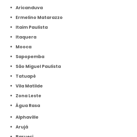
Aricanduva
Ermelino Matarazzo
Itaim Paulista
Itaquera
Mooca
Sapopemba
São Miguel Paulista
Tatuapé
Vila Matilde
Zona Leste
Água Rasa
Alphaville
Arujá
Barueri