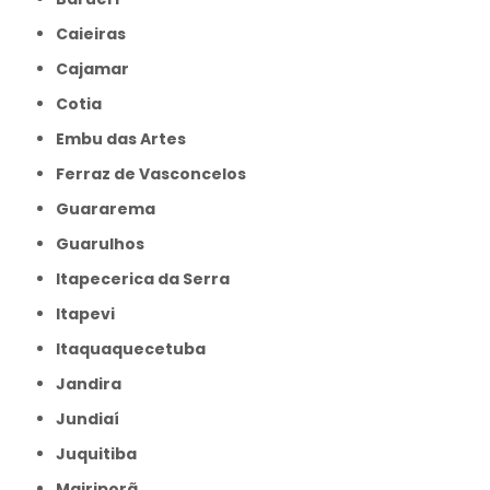
Caieiras
Cajamar
Cotia
Embu das Artes
Ferraz de Vasconcelos
Guararema
Guarulhos
Itapecerica da Serra
Itapevi
Itaquaquecetuba
Jandira
Jundiaí
Juquitiba
Mairiporã