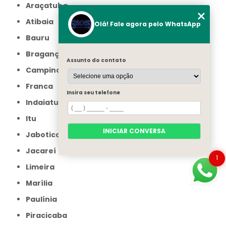
Araçatuba
Atibaia
Olá! Fale agora pelo WhatsApp
Bauru
Bragança Paulista
Assunto do contato
Campinas
Franca
Insira seu telefone
Indaiatuba
Itu
INICIAR CONVERSA
Jaboticabal
Jacareí
1
Limeira
Marília
Paulínia
Piracicaba