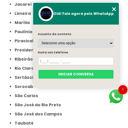
Jacareí
Limeira
Olá! Fale agora pelo WhatsApp
Marília
Paulínia
Assunto do contato
Piracicaba
Presidente Prudente
Insira seu telefone
Ribeirão Preto
Rio Claro
INICIAR CONVERSA
Sertãozinho
Sorocaba
1
São Carlos
São José do Rio Preto
São José dos Campos
Taubaté