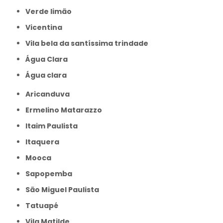
Verde limão
Vicentina
Vila bela da santíssima trindade
Água Clara
Água clara
Aricanduva
Ermelino Matarazzo
Itaim Paulista
Itaquera
Mooca
Sapopemba
São Miguel Paulista
Tatuapé
Vila Matilde