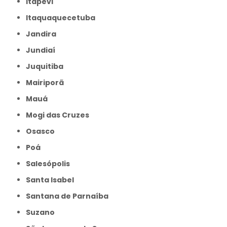
Itapevi
Itaquaquecetuba
Jandira
Jundiaí
Juquitiba
Mairiporã
Mauá
Mogi das Cruzes
Osasco
Poá
Salesópolis
Santa Isabel
Santana de Parnaíba
Suzano