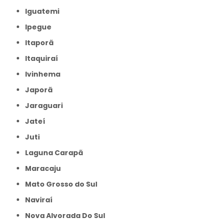
Iguatemi
Ipegue
Itaporã
Itaquiraí
Ivinhema
Japorã
Jaraguari
Jateí
Juti
Laguna Carapã
Maracaju
Mato Grosso do Sul
Naviraí
Nova Alvorada Do Sul