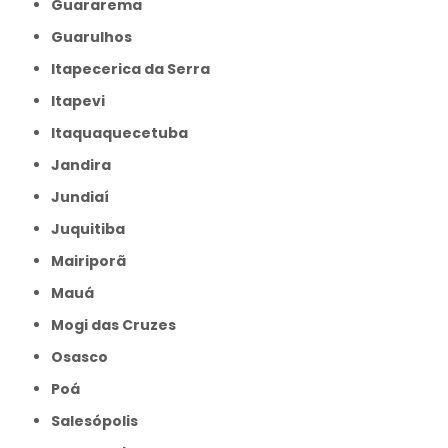
Guararema
Guarulhos
Itapecerica da Serra
Itapevi
Itaquaquecetuba
Jandira
Jundiaí
Juquitiba
Mairiporã
Mauá
Mogi das Cruzes
Osasco
Poá
Salesópolis