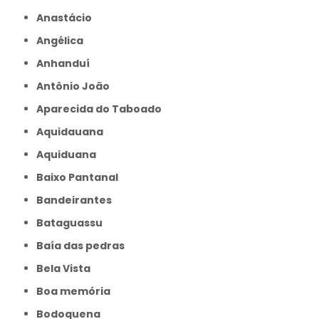
Anastácio
Angélica
Anhanduí
Antônio João
Aparecida do Taboado
Aquidauana
Aquiduana
Baixo Pantanal
Bandeirantes
Bataguassu
Baía das pedras
Bela Vista
Boa memória
Bodoquena