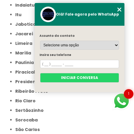
Indaiatuba
Itu
Olá! Fale agora pelo WhatsApp
Jaboticabal
Jacareí
Assunto do contato
Limeira
Marília
Insira seu telefone
Paulínia
Piracicaba
INICIAR CONVERSA
Presidente Prudente
Ribeirão Preto
1
Rio Claro
Sertãozinho
Sorocaba
São Carlos