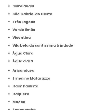
Sidrolândia
São Gabriel do Oeste
Três Lagoas
Verde limão
Vicentina
Vila bela da santíssima trindade
Água Clara
Água clara
Aricanduva
Ermelino Matarazzo
Itaim Paulista
Itaquera
Mooca
Sapopemba