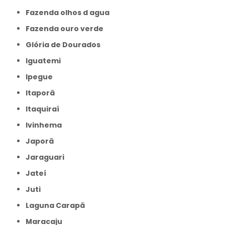
Fazenda olhos d agua
Fazenda ouro verde
Glória de Dourados
Iguatemi
Ipegue
Itaporã
Itaquiraí
Ivinhema
Japorã
Jaraguari
Jateí
Juti
Laguna Carapã
Maracaju