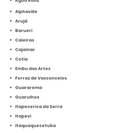
Água Rasa
Alphaville
Arujá
Barueri
Caieiras
Cajamar
Cotia
Embu das Artes
Ferraz de Vasconcelos
Guararema
Guarulhos
Itapecerica da Serra
Itapevi
Itaquaquecetuba