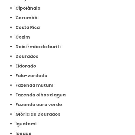
Cipolândia
Corumbá
Costa Rica
Coxim
Dois irmão do buriti
Dourados
Eldorado
Fala-verdade
Fazenda mutum
Fazenda olhos d agua
Fazenda ouro verde
Glória de Dourados
Iguatemi
Ipegue