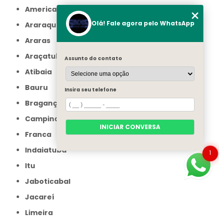
Americana
Olá! Fale agora pelo WhatsApp
Araraquara
Araras
Araçatuba
Assunto do contato
Atibaia
Bauru
Insira seu telefone
Bragança Paulista
Campinas
INICIAR CONVERSA
Franca
Indaiatuba
1
Itu
Jaboticabal
Jacareí
Limeira