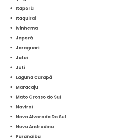
Itaporã
Itaquiraí
Ivinhema
Japorã
Jaraguari
Jateí
Juti
Laguna Carapã
Maracaju
Mato Grosso do Sul
Naviraí
Nova Alvorada Do Sul
Nova Andradina
Paranaíba