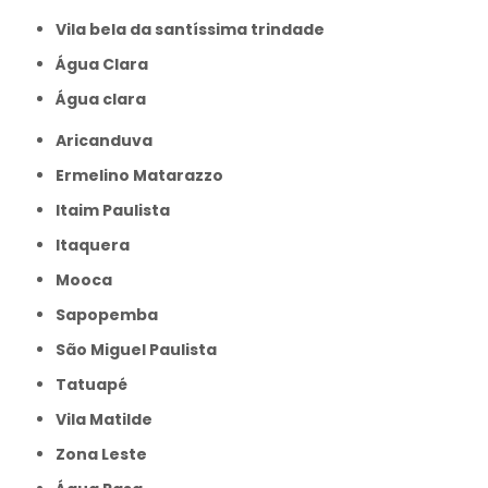
Vila bela da santíssima trindade
Água Clara
Água clara
Aricanduva
Ermelino Matarazzo
Itaim Paulista
Itaquera
Mooca
Sapopemba
São Miguel Paulista
Tatuapé
Vila Matilde
Zona Leste