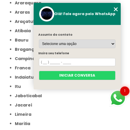
Araraquara
Araras
Olá! Fale agora pelo WhatsApp
Araçatuba
Atibaia
Assunto do contato
Bauru
Bragança Paulista
Insira seu telefone
Campinas
Franca
INICIAR CONVERSA
Indaiatuba
Itu
1
Jaboticabal
Jacareí
Limeira
Marília