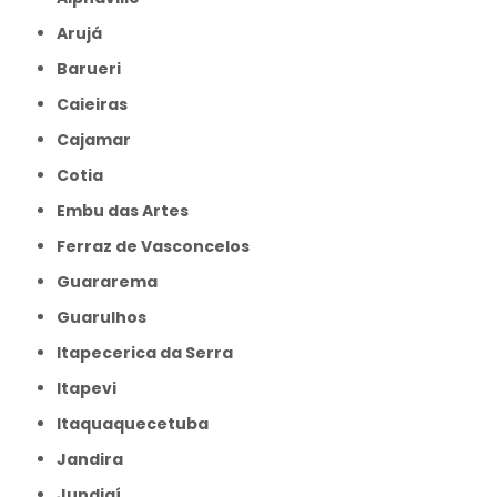
Arujá
Barueri
Caieiras
Cajamar
Cotia
Embu das Artes
Ferraz de Vasconcelos
Guararema
Guarulhos
Itapecerica da Serra
Itapevi
Itaquaquecetuba
Jandira
Jundiaí