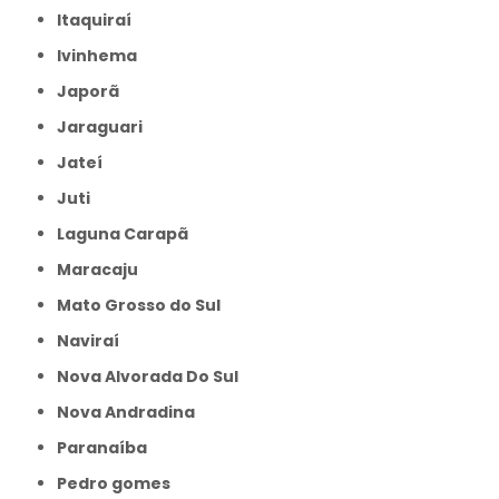
Itaquiraí
Ivinhema
Japorã
Jaraguari
Jateí
Juti
Laguna Carapã
Maracaju
Mato Grosso do Sul
Naviraí
Nova Alvorada Do Sul
Nova Andradina
Paranaíba
Pedro gomes