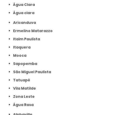
Água Clara
Água clara
Aricanduva
Ermelino Matarazzo
Itaim Paulista
Itaquera
Mooca
Sapopemba
São Miguel Paulista
Tatuapé
Vila Matilde
Zona Leste
Água Rasa
Alphaville