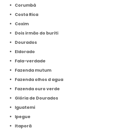
Corumbá
Costa Rica
Coxim
Dois irmão do buriti
Dourados
Eldorado
Fala-verdade
Fazenda mutum
Fazenda olhos d agua
Fazenda ouro verde
Glória de Dourados
Iguatemi
Ipegue
Itaporã