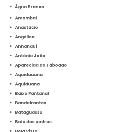
Água Branca
Amambai
Anastácio
Angélica
Anhanduí
Antônio João
Aparecida do Taboado
Aquidauana
Aquiduana
Baixo Pantanal
Bandeirantes
Bataguassu
Baía das pedras
Bela Vista