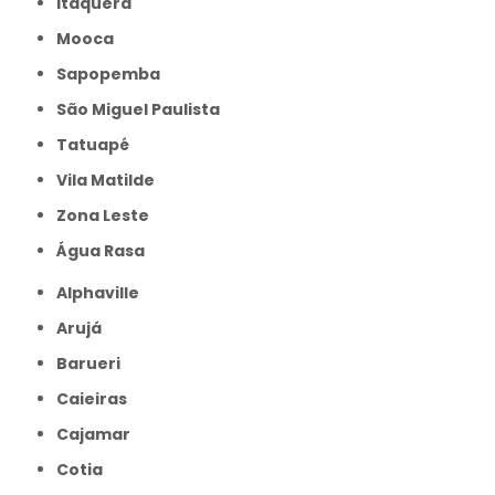
Itaquera
Mooca
Sapopemba
São Miguel Paulista
Tatuapé
Vila Matilde
Zona Leste
Água Rasa
Alphaville
Arujá
Barueri
Caieiras
Cajamar
Cotia