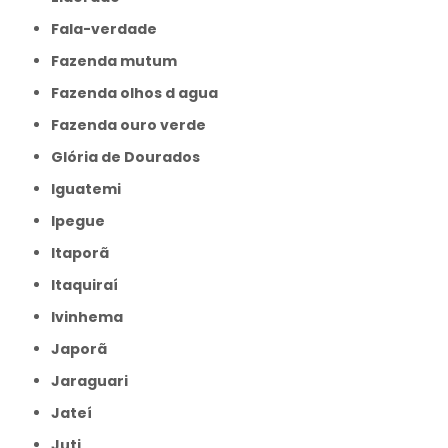
Fala-verdade
Fazenda mutum
Fazenda olhos d agua
Fazenda ouro verde
Glória de Dourados
Iguatemi
Ipegue
Itaporã
Itaquiraí
Ivinhema
Japorã
Jaraguari
Jateí
Juti