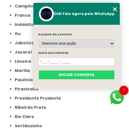
Campinas
Olá! Fale agora pelo WhatsApp
Franca
Indaiatuba
Itu
Assunto do contato
Jaboticabal
Jacareí
Insira seu telefone
Limeira
Marília
INICIAR CONVERSA
Paulínia
Piracicaba
1
Presidente Prudente
Ribeirão Preto
Rio Claro
Sertãozinho