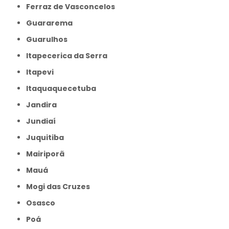
Ferraz de Vasconcelos
Guararema
Guarulhos
Itapecerica da Serra
Itapevi
Itaquaquecetuba
Jandira
Jundiaí
Juquitiba
Mairiporã
Mauá
Mogi das Cruzes
Osasco
Poá