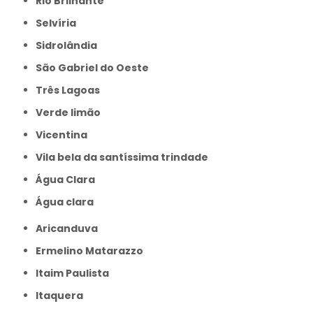
Rio Brilhante
Selvíria
Sidrolândia
São Gabriel do Oeste
Três Lagoas
Verde limão
Vicentina
Vila bela da santíssima trindade
Água Clara
Água clara
Aricanduva
Ermelino Matarazzo
Itaim Paulista
Itaquera