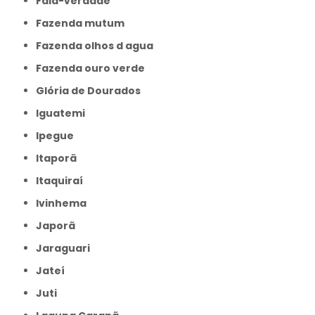
Fala-verdade
Fazenda mutum
Fazenda olhos d agua
Fazenda ouro verde
Glória de Dourados
Iguatemi
Ipegue
Itaporã
Itaquiraí
Ivinhema
Japorã
Jaraguari
Jateí
Juti