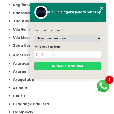
Região Central
Olá! Fale agora pelo WhatsApp
Santana
Tucuruvi
Vila Guilherme
Assunto do contato
Vila Maria
Zona Norte
Insira seu telefone
Americana
Araraquara
INICIAR CONVERSA
Araras
Araçatuba
1
Atibaia
Bauru
Bragança Paulista
Campinas