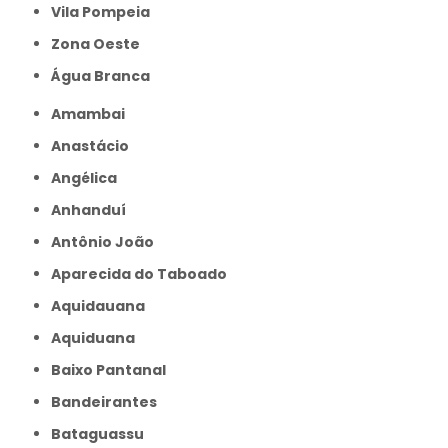
Vila Pompeia
Zona Oeste
Água Branca
Amambai
Anastácio
Angélica
Anhanduí
Antônio João
Aparecida do Taboado
Aquidauana
Aquiduana
Baixo Pantanal
Bandeirantes
Bataguassu