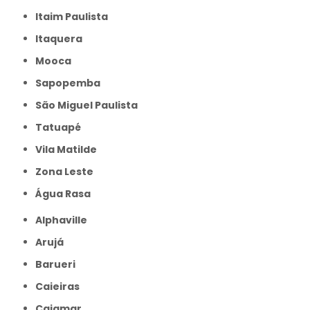
Itaim Paulista
Itaquera
Mooca
Sapopemba
São Miguel Paulista
Tatuapé
Vila Matilde
Zona Leste
Água Rasa
Alphaville
Arujá
Barueri
Caieiras
Cajamar