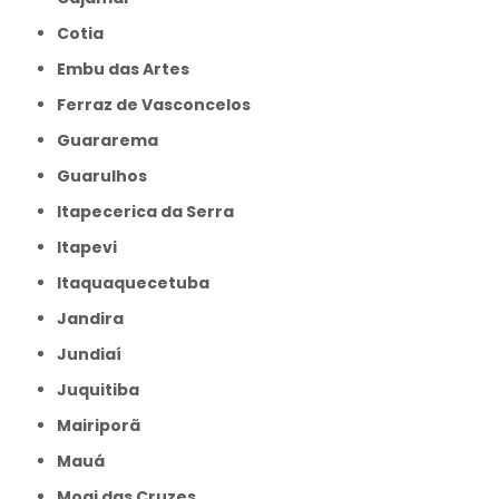
Cotia
Embu das Artes
Ferraz de Vasconcelos
Guararema
Guarulhos
Itapecerica da Serra
Itapevi
Itaquaquecetuba
Jandira
Jundiaí
Juquitiba
Mairiporã
Mauá
Mogi das Cruzes