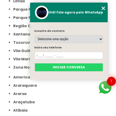
Limão
Parque Novo Mundo
Olá! Fale agora pelo WhatsApp
Parque Peruche
Região Central
Assunto do contato
Santana
Tucuruvi
Insira seu telefone
Vila Guilherme
Vila Maria
Zona Norte
INICIAR CONVERSA
Americana
1
Araraquara
Araras
Araçatuba
Atibaia