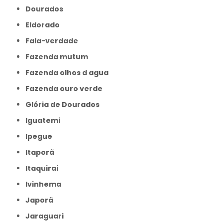
Dourados
Eldorado
Fala-verdade
Fazenda mutum
Fazenda olhos d agua
Fazenda ouro verde
Glória de Dourados
Iguatemi
Ipegue
Itaporã
Itaquiraí
Ivinhema
Japorã
Jaraguari