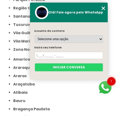
Região Central
Olá! Fale agora pelo WhatsApp
Santana
Tucuruvi
Assunto do contato
Vila Guilherme
Vila Maria
Insira seu telefone
Zona Norte
Americana
INICIAR CONVERSA
Araraquara
Araras
1
Araçatuba
Atibaia
Bauru
Bragança Paulista