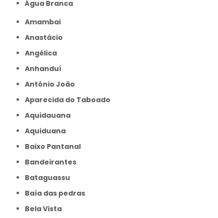
Água Branca
Amambai
Anastácio
Angélica
Anhanduí
Antônio João
Aparecida do Taboado
Aquidauana
Aquiduana
Baixo Pantanal
Bandeirantes
Bataguassu
Baía das pedras
Bela Vista