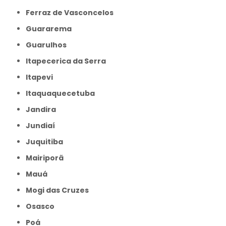
Ferraz de Vasconcelos
Guararema
Guarulhos
Itapecerica da Serra
Itapevi
Itaquaquecetuba
Jandira
Jundiaí
Juquitiba
Mairiporã
Mauá
Mogi das Cruzes
Osasco
Poá