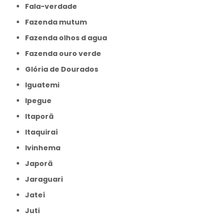
Fala-verdade
Fazenda mutum
Fazenda olhos d agua
Fazenda ouro verde
Glória de Dourados
Iguatemi
Ipegue
Itaporã
Itaquiraí
Ivinhema
Japorã
Jaraguari
Jateí
Juti