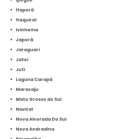
Itaporã
Itaquiraí
Ivinhema
Japorã
Jaraguari
Jateí
Juti
Laguna Carapã
Maracaju
Mato Grosso do Sul
Naviraí
Nova Alvorada Do Sul
Nova Andradina
Paranaíba