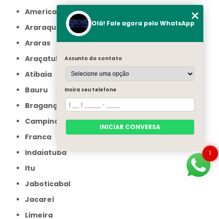
Americana
Olá! Fale agora pelo WhatsApp
Araraquara
Araras
Araçatuba
Assunto do contato
Atibaia
Bauru
Insira seu telefone
Bragança Paulista
Campinas
INICIAR CONVERSA
Franca
Indaiatuba
1
Itu
Jaboticabal
Jacareí
Limeira