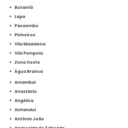
Butantã
Lapa
Pacaembu
Pinheiros
Vila Madalena
Vila Pompeia
Zona Oeste
Água Branca
Amambai
Anastácio
Angélica
Anhanduí
Antônio João
Aparecida do Taboado