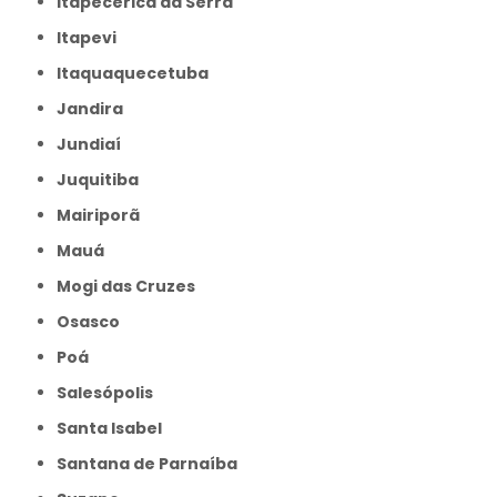
Itapecerica da Serra
Itapevi
Itaquaquecetuba
Jandira
Jundiaí
Juquitiba
Mairiporã
Mauá
Mogi das Cruzes
Osasco
Poá
Salesópolis
Santa Isabel
Santana de Parnaíba