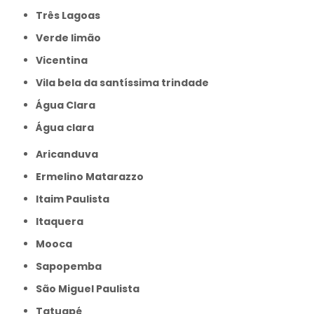
Três Lagoas
Verde limão
Vicentina
Vila bela da santíssima trindade
Água Clara
Água clara
Aricanduva
Ermelino Matarazzo
Itaim Paulista
Itaquera
Mooca
Sapopemba
São Miguel Paulista
Tatuapé