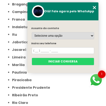
Bragança Paulista
Olá! Fale agora pelo WhatsApp
Campinas
Franca
Indaiatuba
Assunto do contato
Itu
Jaboticabal
Insira seu telefone
Jacareí
Limeira
INICIAR CONVERSA
Marília
Paulínia
1
Piracicaba
Presidente Prudente
Ribeirão Preto
Rio Claro