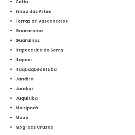
Cotia
Embu das Artes
Ferraz de Vasconcelos
Guararema
Guarulhos
Itapecerica da Serra
Itapevi
Itaquaquecetuba
Jandira
Jundiaí
Juquitiba
Mairiporã
Mauá
Mogi das Cruzes