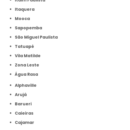
Itaim Paulista
Itaquera
Mooca
Sapopemba
São Miguel Paulista
Tatuapé
Vila Matilde
Zona Leste
Água Rasa
Alphaville
Arujá
Barueri
Caieiras
Cajamar