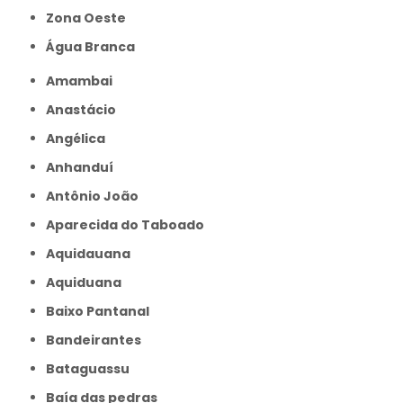
Zona Oeste
Água Branca
Amambai
Anastácio
Angélica
Anhanduí
Antônio João
Aparecida do Taboado
Aquidauana
Aquiduana
Baixo Pantanal
Bandeirantes
Bataguassu
Baía das pedras