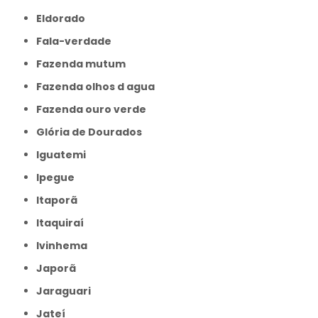
Eldorado
Fala-verdade
Fazenda mutum
Fazenda olhos d agua
Fazenda ouro verde
Glória de Dourados
Iguatemi
Ipegue
Itaporã
Itaquiraí
Ivinhema
Japorã
Jaraguari
Jateí