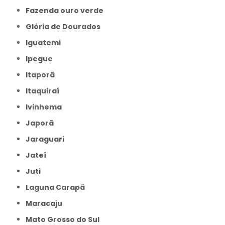
Fazenda ouro verde
Glória de Dourados
Iguatemi
Ipegue
Itaporã
Itaquiraí
Ivinhema
Japorã
Jaraguari
Jateí
Juti
Laguna Carapã
Maracaju
Mato Grosso do Sul