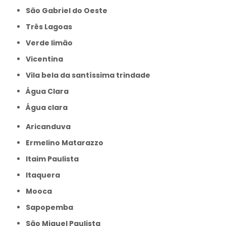
São Gabriel do Oeste
Três Lagoas
Verde limão
Vicentina
Vila bela da santíssima trindade
Água Clara
Água clara
Aricanduva
Ermelino Matarazzo
Itaim Paulista
Itaquera
Mooca
Sapopemba
São Miguel Paulista