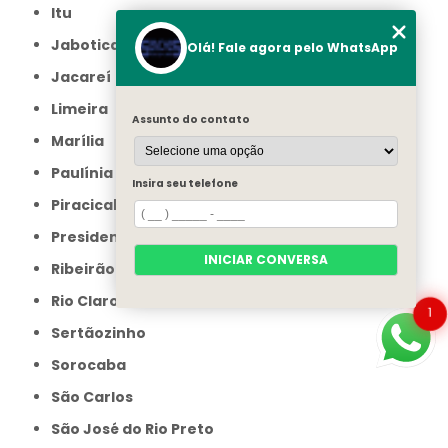
Itu
Jaboticabal
Olá! Fale agora pelo WhatsApp
Jacareí
Limeira
Assunto do contato
Marília
Paulínia
Insira seu telefone
Piracicaba
Presidente Prudente
INICIAR CONVERSA
Ribeirão Preto
Rio Claro
1
Sertãozinho
Sorocaba
São Carlos
São José do Rio Preto