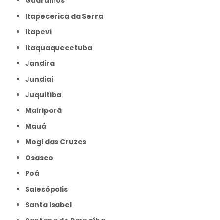
Guarulhos
Itapecerica da Serra
Itapevi
Itaquaquecetuba
Jandira
Jundiaí
Juquitiba
Mairiporã
Mauá
Mogi das Cruzes
Osasco
Poá
Salesópolis
Santa Isabel