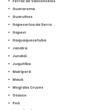
Ferraz de Vasconcelos
Guararema
Guarulhos
Itapecerica da Serra
Itapevi
Itaquaquecetuba
Jandira
Jundiaí
Juquitiba
Mairiporã
Mauá
Mogi das Cruzes
Osasco
Poá