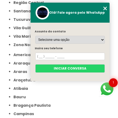
Região Central
Santana
Olá! Fale agora pelo WhatsApp
Tucuruvi
Vila Guilherme
Assunto do contato
Vila Maria
Zona Norte
Insira seu telefone
Americana
Araraquara
INICIAR CONVERSA
Araras
Araçatuba
1
Atibaia
Bauru
Bragança Paulista
Campinas