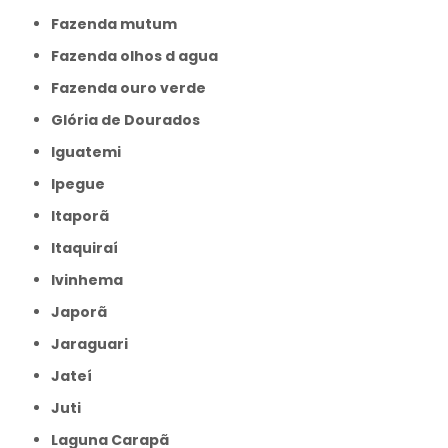
Fazenda mutum
Fazenda olhos d agua
Fazenda ouro verde
Glória de Dourados
Iguatemi
Ipegue
Itaporã
Itaquiraí
Ivinhema
Japorã
Jaraguari
Jateí
Juti
Laguna Carapã