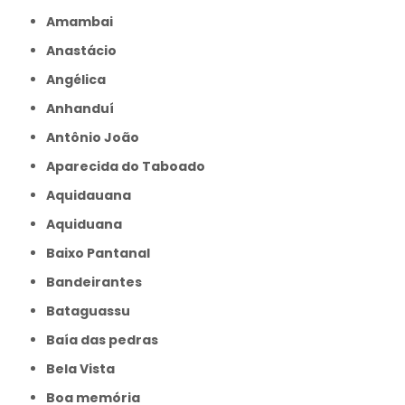
Amambai
Anastácio
Angélica
Anhanduí
Antônio João
Aparecida do Taboado
Aquidauana
Aquiduana
Baixo Pantanal
Bandeirantes
Bataguassu
Baía das pedras
Bela Vista
Boa memória