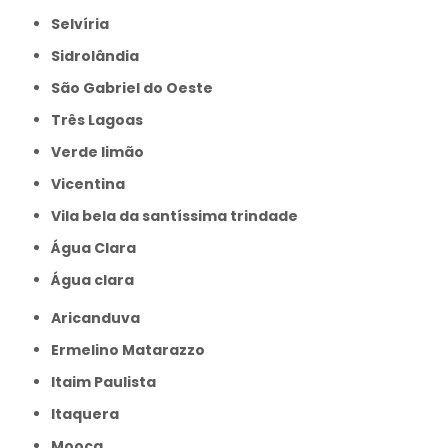
Selvíria
Sidrolândia
São Gabriel do Oeste
Três Lagoas
Verde limão
Vicentina
Vila bela da santíssima trindade
Água Clara
Água clara
Aricanduva
Ermelino Matarazzo
Itaim Paulista
Itaquera
Mooca