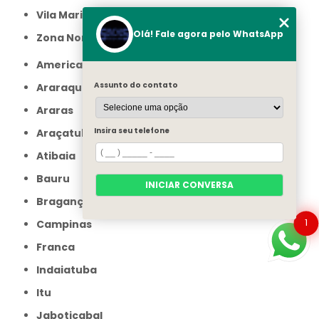
Vila Maria
Olá! Fale agora pelo WhatsApp
Zona Norte
Americana
Assunto do contato
Araraquara
Araras
Insira seu telefone
Araçatuba
Atibaia
Bauru
INICIAR CONVERSA
Bragança Paulista
1
Campinas
Franca
Indaiatuba
Itu
Jaboticabal