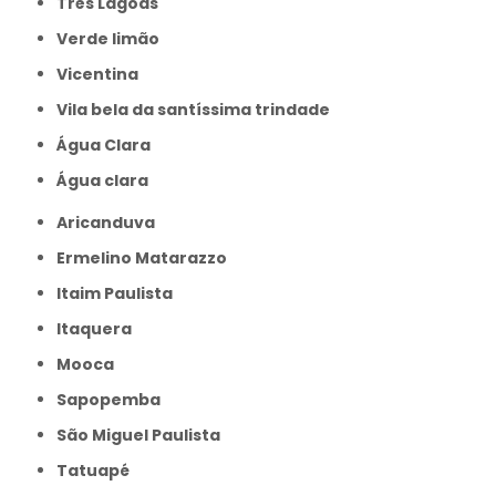
Três Lagoas
Verde limão
Vicentina
Vila bela da santíssima trindade
Água Clara
Água clara
Aricanduva
Ermelino Matarazzo
Itaim Paulista
Itaquera
Mooca
Sapopemba
São Miguel Paulista
Tatuapé