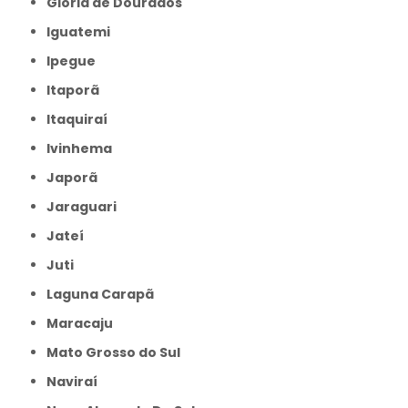
Glória de Dourados
Iguatemi
Ipegue
Itaporã
Itaquiraí
Ivinhema
Japorã
Jaraguari
Jateí
Juti
Laguna Carapã
Maracaju
Mato Grosso do Sul
Naviraí