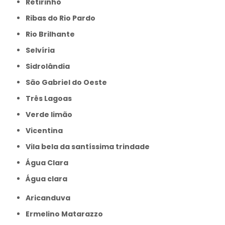
Retirinho
Ribas do Rio Pardo
Rio Brilhante
Selvíria
Sidrolândia
São Gabriel do Oeste
Três Lagoas
Verde limão
Vicentina
Vila bela da santíssima trindade
Água Clara
Água clara
Aricanduva
Ermelino Matarazzo