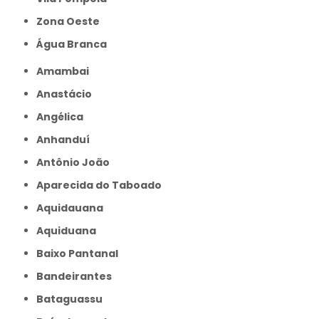
Zona Oeste
Água Branca
Amambai
Anastácio
Angélica
Anhanduí
Antônio João
Aparecida do Taboado
Aquidauana
Aquiduana
Baixo Pantanal
Bandeirantes
Bataguassu