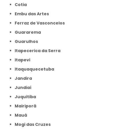
Cotia
Embu das Artes
Ferraz de Vasconcelos
Guararema
Guarulhos
Itapecerica da Serra
Itapevi
Itaquaquecetuba
Jandira
Jundiaí
Juquitiba
Mairiporã
Mauá
Mogi das Cruzes