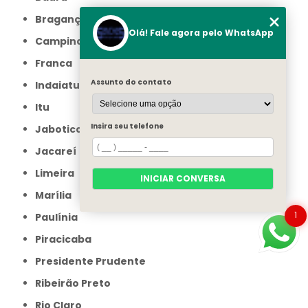
Bragança Paulista
Olá! Fale agora pelo WhatsApp
Campinas
Franca
Assunto do contato
Indaiatuba
Itu
Insira seu telefone
Jaboticabal
Jacareí
Limeira
INICIAR CONVERSA
Marília
1
Paulínia
Piracicaba
Presidente Prudente
Ribeirão Preto
Rio Claro