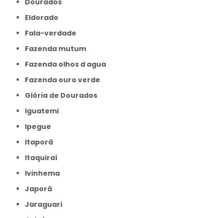
Dourados
Eldorado
Fala-verdade
Fazenda mutum
Fazenda olhos d agua
Fazenda ouro verde
Glória de Dourados
Iguatemi
Ipegue
Itaporã
Itaquiraí
Ivinhema
Japorã
Jaraguari