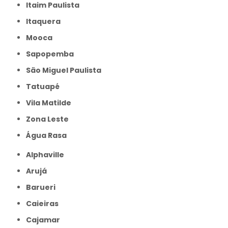
Itaim Paulista
Itaquera
Mooca
Sapopemba
São Miguel Paulista
Tatuapé
Vila Matilde
Zona Leste
Água Rasa
Alphaville
Arujá
Barueri
Caieiras
Cajamar