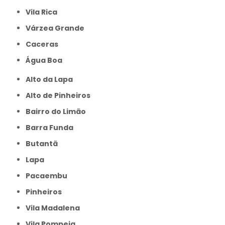
Vila Rica
Várzea Grande
caceras
Água Boa
Alto da Lapa
Alto de Pinheiros
Bairro do Limão
Barra Funda
Butantã
Lapa
Pacaembu
Pinheiros
Vila Madalena
Vila Pompeia