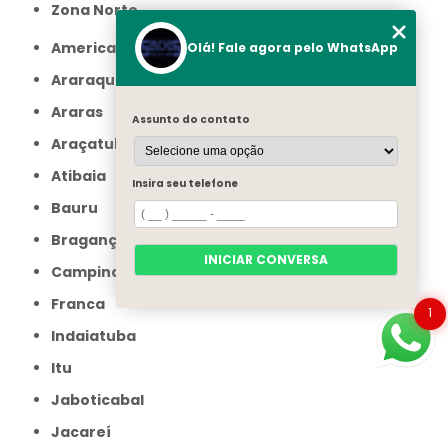
Zona Norte
Americana
Olá! Fale agora pelo WhatsApp
Araraquara
Araras
Assunto do contato
Araçatuba
Atibaia
Insira seu telefone
Bauru
Bragança Paulista
INICIAR CONVERSA
Campinas
Franca
1
Indaiatuba
Itu
Jaboticabal
Jacareí