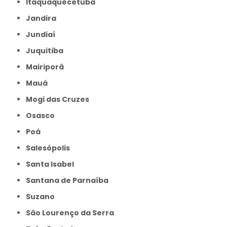
Itaquaquecetuba
Jandira
Jundiaí
Juquitiba
Mairiporã
Mauá
Mogi das Cruzes
Osasco
Poá
Salesópolis
Santa Isabel
Santana de Parnaíba
Suzano
São Lourenço da Serra