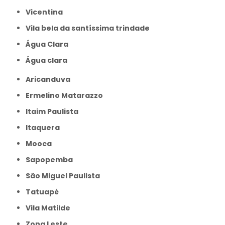
Vicentina
Vila bela da santíssima trindade
Água Clara
Água clara
Aricanduva
Ermelino Matarazzo
Itaim Paulista
Itaquera
Mooca
Sapopemba
São Miguel Paulista
Tatuapé
Vila Matilde
Zona Leste