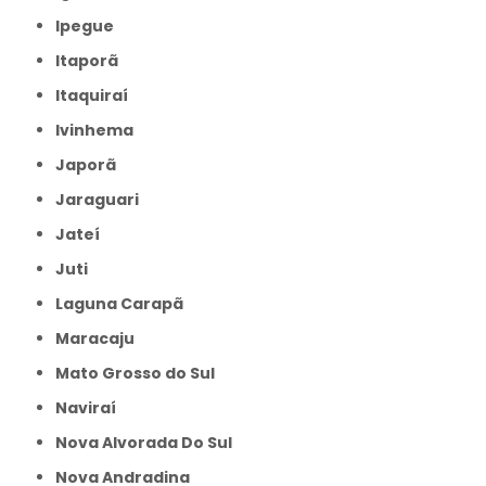
Ipegue
Itaporã
Itaquiraí
Ivinhema
Japorã
Jaraguari
Jateí
Juti
Laguna Carapã
Maracaju
Mato Grosso do Sul
Naviraí
Nova Alvorada Do Sul
Nova Andradina