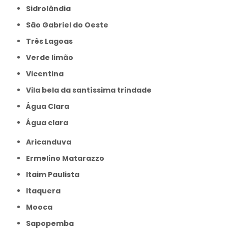
Sidrolândia
São Gabriel do Oeste
Três Lagoas
Verde limão
Vicentina
Vila bela da santíssima trindade
Água Clara
Água clara
Aricanduva
Ermelino Matarazzo
Itaim Paulista
Itaquera
Mooca
Sapopemba