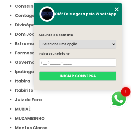
Conselheiro Lafaiete
Olá! Fale agora pelo WhatsApp
Contagem
Divinópolis
Dom Joaquim
Assunto do contato
Extrema
Formoso
Insira seu telefone
Governador Valadares
Ipatinga
INICIAR CONVERSA
Itabira
Itabirito
1
Juiz de Fora
MURIAÉ
MUZAMBINHO
Montes Claros