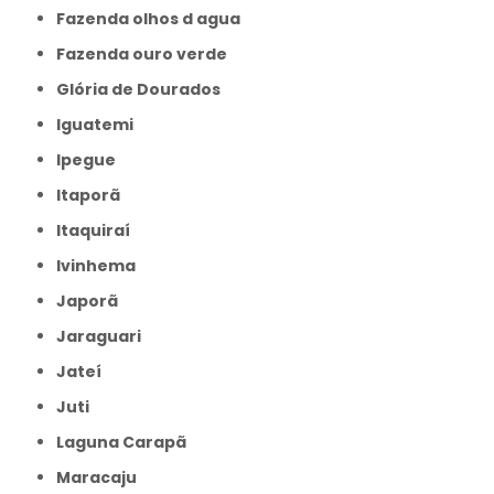
Fazenda olhos d agua
Fazenda ouro verde
Glória de Dourados
Iguatemi
Ipegue
Itaporã
Itaquiraí
Ivinhema
Japorã
Jaraguari
Jateí
Juti
Laguna Carapã
Maracaju