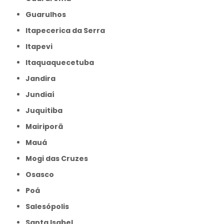
Guarulhos
Itapecerica da Serra
Itapevi
Itaquaquecetuba
Jandira
Jundiaí
Juquitiba
Mairiporã
Mauá
Mogi das Cruzes
Osasco
Poá
Salesópolis
Santa Isabel