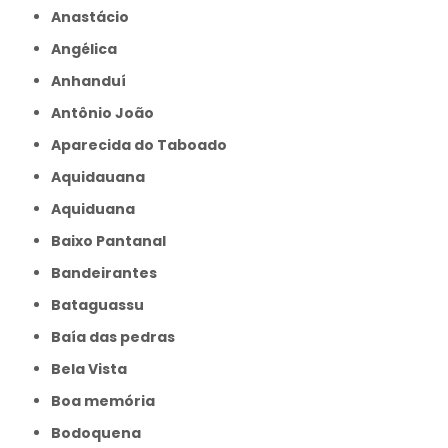
Anastácio
Angélica
Anhanduí
Antônio João
Aparecida do Taboado
Aquidauana
Aquiduana
Baixo Pantanal
Bandeirantes
Bataguassu
Baía das pedras
Bela Vista
Boa memória
Bodoquena