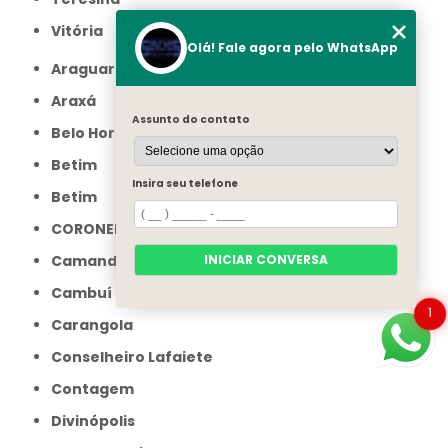
Vitória
Olá! Fale agora pelo WhatsApp
Araguari
Araxá
Assunto do contato
Belo Horizonte
Betim
Insira seu telefone
Betim
CORONEL FABRICIANO
INICIAR CONVERSA
Camanducaia
Cambuí
1
Carangola
Conselheiro Lafaiete
Contagem
Divinópolis