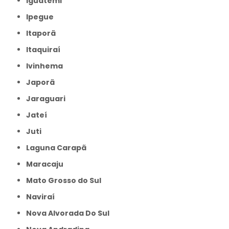
Iguatemi
Ipegue
Itaporã
Itaquiraí
Ivinhema
Japorã
Jaraguari
Jateí
Juti
Laguna Carapã
Maracaju
Mato Grosso do Sul
Naviraí
Nova Alvorada Do Sul