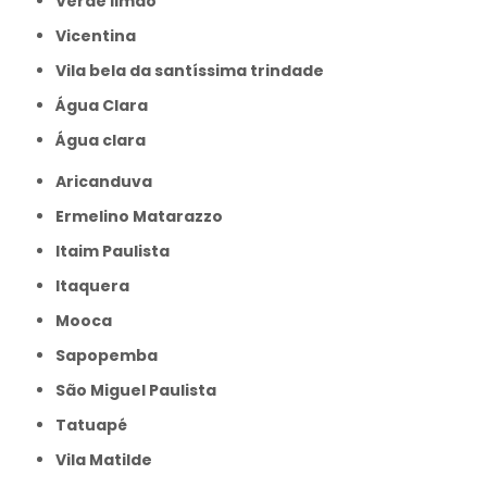
Verde limão
Vicentina
Vila bela da santíssima trindade
Água Clara
Água clara
Aricanduva
Ermelino Matarazzo
Itaim Paulista
Itaquera
Mooca
Sapopemba
São Miguel Paulista
Tatuapé
Vila Matilde