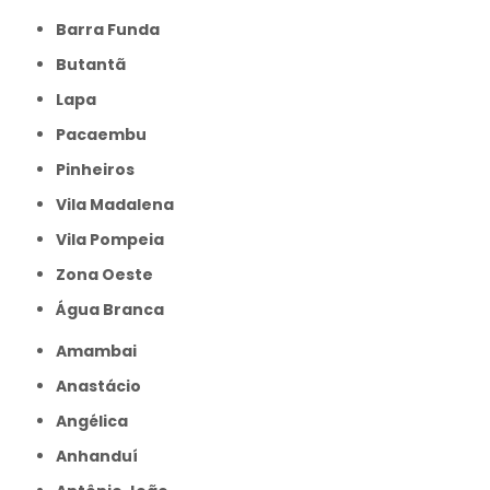
Barra Funda
Butantã
Lapa
Pacaembu
Pinheiros
Vila Madalena
Vila Pompeia
Zona Oeste
Água Branca
Amambai
Anastácio
Angélica
Anhanduí