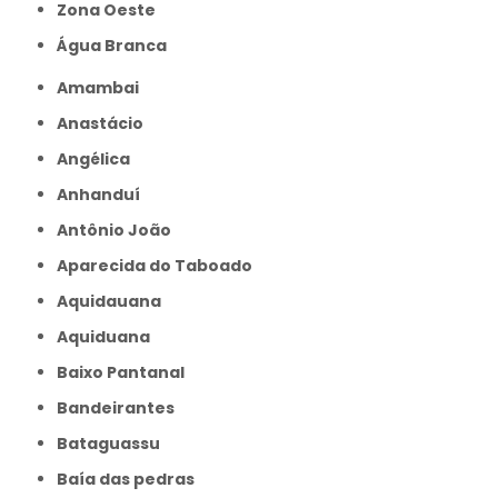
Zona Oeste
Água Branca
Amambai
Anastácio
Angélica
Anhanduí
Antônio João
Aparecida do Taboado
Aquidauana
Aquiduana
Baixo Pantanal
Bandeirantes
Bataguassu
Baía das pedras