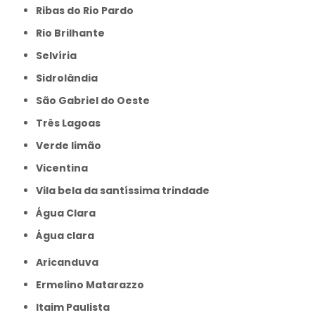
Ribas do Rio Pardo
Rio Brilhante
Selvíria
Sidrolândia
São Gabriel do Oeste
Três Lagoas
Verde limão
Vicentina
Vila bela da santíssima trindade
Água Clara
Água clara
Aricanduva
Ermelino Matarazzo
Itaim Paulista