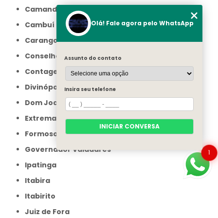
Camanducaia
Olá! Fale agora pelo WhatsApp
Cambuí
Carangola
Conselheiro Lafaiete
Assunto do contato
Contagem
Divinópolis
Insira seu telefone
Dom Joaquim
Extrema
INICIAR CONVERSA
Formoso
Governador Valadares
1
Ipatinga
Itabira
Itabirito
Juiz de Fora