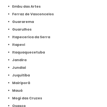
Embu das Artes
Ferraz de Vasconcelos
Guararema
Guarulhos
Itapecerica da Serra
Itapevi
Itaquaquecetuba
Jandira
Jundiaí
Juquitiba
Mairiporã
Mauá
Mogi das Cruzes
Osasco